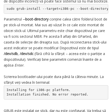
de dispozitiv incorecți vă poate face sistemul să nu mai booteze.
sudo grub-install --target=i386-pc --boot-directory=
Parametrul
--boot-directory
conține calea către folderul boot de
pe stick-ul montat. Mai sus ați văzut în ce cale este montat de
obicei stick-ul. Ultimul parametru este chiar dispozitivul pe care
va fi scris sectorul MBR. Pe acesta îl aflați din GParted, din
caseta de selecție din dreapta sus. După reconectarea stick-ului
acest indicator se poate modifica! Dispozitivul este de tipul
/dev/sdb
,
/dev/sdc
(fără cifră la sfârșit – aceea este o partiție a
dispozitivului). Verificați bine parametrii comenzii înainte de a
apăsa
Enter
.
Scrierea bootloader-ului poate dura până la câteva minute. La
sfârșit veți vedea în terminal:
Installing for i386-pc platform.

Installation finished. No error reported.
GRUB este instalat pe stick, dar nu este configurat. Va trebui să