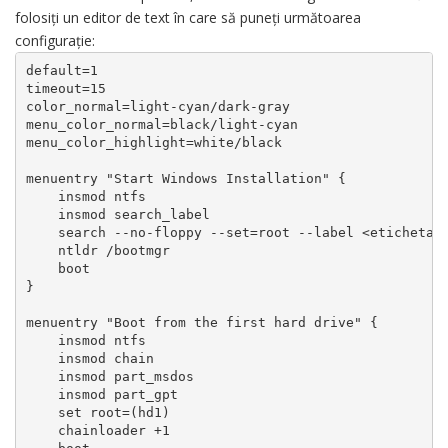
folosiți un editor de text în care să puneți următoarea
configurație:
default=1  

timeout=15

color_normal=light-cyan/dark-gray

menu_color_normal=black/light-cyan

menu_color_highlight=white/black

menuentry "Start Windows Installation" {

    insmod ntfs

    insmod search_label

    search --no-floppy --set=root --label <eticheta> 
    ntldr /bootmgr

    boot

}

menuentry "Boot from the first hard drive" {

    insmod ntfs

    insmod chain

    insmod part_msdos

    insmod part_gpt

    set root=(hd1)

    chainloader +1
