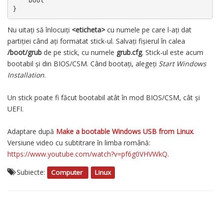
    boot

}
Nu uitați să înlocuiți
<eticheta>
cu numele pe care l-ați dat
partiției când ați formatat stick-ul. Salvați fișierul în calea
/boot/grub
de pe stick, cu numele
grub.cfg
. Stick-ul este acum
bootabil și din BIOS/CSM. Când bootați, alegeți
Start Windows
Installation
.
Un stick poate fi făcut bootabil atât în mod BIOS/CSM, cât și
UEFI.
Adaptare după
Make a bootable Windows USB from Linux
.
Versiune video cu subtitrare în limba română:
https://www.youtube.com/watch?v=pf6g0VHVWkQ
.
Subiecte:
Computer
Linux