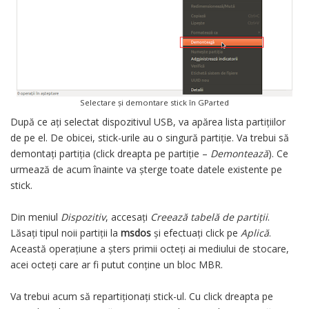
Selectare și demontare stick în GParted
După ce ați selectat dispozitivul USB, va apărea lista partițiilor
de pe el. De obicei, stick-urile au o singură partiție. Va trebui să
demontați partiția (click dreapta pe partiție –
Demontează
). Ce
urmează de acum înainte va șterge toate datele existente pe
stick.
Din meniul
Dispozitiv
, accesați
Creează tabelă de partiții
.
Lăsați tipul noii partiții la
msdos
și efectuați click pe
Aplică
.
Această operațiune a șters primii octeți ai mediului de stocare,
acei octeți care ar fi putut conține un bloc MBR.
Va trebui acum să repartiționați stick-ul. Cu click dreapta pe