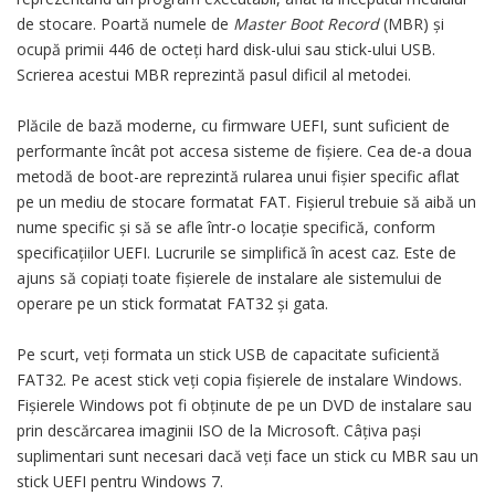
de stocare. Poartă numele de
Master Boot Record
(MBR) și
ocupă primii 446 de octeți hard disk-ului sau stick-ului USB.
Scrierea acestui MBR reprezintă pasul dificil al metodei.
Plăcile de bază moderne, cu firmware UEFI, sunt suficient de
performante încât pot accesa sisteme de fișiere. Cea de-a doua
metodă de boot-are reprezintă rularea unui fișier specific aflat
pe un mediu de stocare formatat FAT. Fișierul trebuie să aibă un
nume specific și să se afle într-o locație specifică, conform
specificațiilor UEFI. Lucrurile se simplifică în acest caz. Este de
ajuns să copiați toate fișierele de instalare ale sistemului de
operare pe un stick formatat FAT32 și gata.
Pe scurt, veți formata un stick USB de capacitate suficientă
FAT32. Pe acest stick veți copia fișierele de instalare Windows.
Fișierele Windows pot fi obținute de pe un DVD de instalare sau
prin descărcarea imaginii ISO de la Microsoft. Câțiva pași
suplimentari sunt necesari dacă veți face un stick cu MBR sau un
stick UEFI pentru Windows 7.