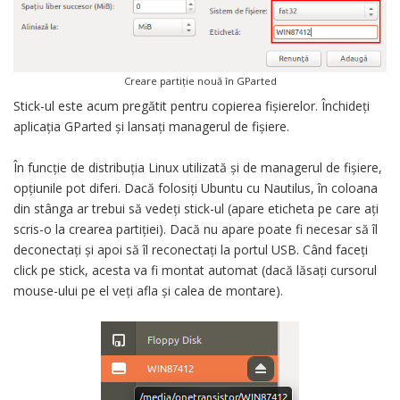
Creare partiție nouă în GParted
Stick-ul este acum pregătit pentru copierea fișierelor. Închideți
aplicația GParted și lansați managerul de fișiere.
În funcție de distribuția Linux utilizată și de managerul de fișiere,
opțiunile pot diferi. Dacă folosiți Ubuntu cu Nautilus, în coloana
din stânga ar trebui să vedeți stick-ul (apare eticheta pe care ați
scris-o la crearea partiției). Dacă nu apare poate fi necesar să îl
deconectați și apoi să îl reconectați la portul USB. Când faceți
click pe stick, acesta va fi montat automat (dacă lăsați cursorul
mouse-ului pe el veți afla și calea de montare).