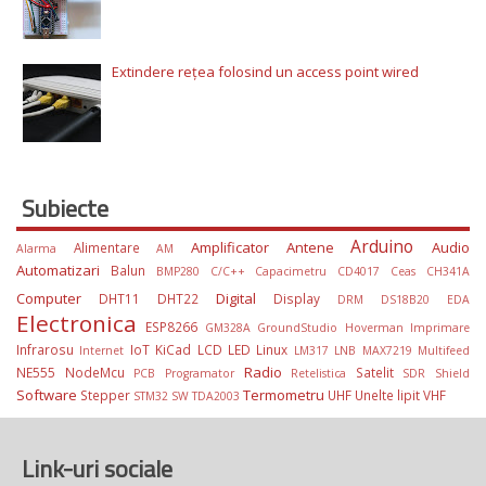
Extindere rețea folosind un access point wired
Subiecte
Arduino
Amplificator
Antene
Audio
Alimentare
Alarma
AM
Automatizari
Balun
BMP280
C/C++
Capacimetru
CD4017
Ceas
CH341A
Computer
Digital
DHT11
DHT22
Display
DRM
DS18B20
EDA
Electronica
ESP8266
GM328A
GroundStudio
Hoverman
Imprimare
Infrarosu
IoT
KiCad
LCD
LED
Linux
Internet
LM317
LNB
MAX7219
Multifeed
Radio
NE555
NodeMcu
Satelit
PCB
Programator
Retelistica
SDR
Shield
Software
Termometru
Stepper
UHF
Unelte lipit
VHF
STM32
SW
TDA2003
Link-uri sociale