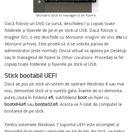
Montare stick în managerul de fișiere
Dacă folosiți un DVD ca sursă, deschideți-l și copiați toate
folderele și fișierele de pe el pe stick-ul USB. Dacă folosiți o
imagine ISO, o veți deschide cu
Montator imagini de disc
(
nu
cu
Montare arhive
). Este posibil să vi se solicite parola de
administrator (este normal). Discul virtual va apărea pe Desktop
sau în managerul de fișiere la
Other Locations
. Procedați la fel:
copiați toate folderele și fișierele pe stick-ul USB.
Stick bootabil UEFI
Dacă ați pus pe stick un sistem de operare Windows 8 sau mai
nou, demontați stick-ul și sunteți gata. Înainte de a-l demonta,
puteți căuta în folderul
efi
, subfolderul
boot
un fișier cu
bootx64.efi
sau
bootia32.efi
. Acesta va fi rulat de computer la
bootarea de pe stick.
Pentru sistemele Windows 7 suportul UEFI este incomplet și
disponibil doar pentru versiunile pe 64 de biți. Pe stick, va trebui