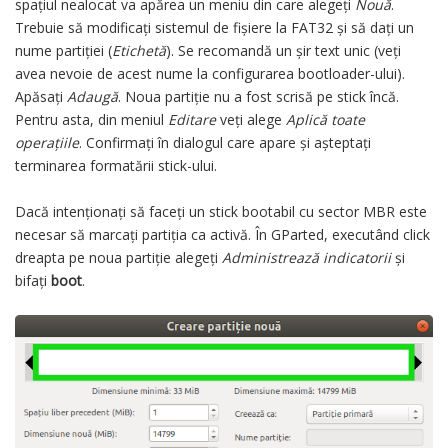
spațiul nealocat va apărea un meniu din care alegeți
Nouă
.
Trebuie să modificați sistemul de fișiere la FAT32 și să dați un
nume partiției (
Etichetă
). Se recomandă un șir text unic (veți
avea nevoie de acest nume la configurarea bootloader-ului).
Apăsați
Adaugă
. Noua partiție nu a fost scrisă pe stick încă.
Pentru asta, din meniul
Editare
veți alege
Aplică toate
operațiile
. Confirmați în dialogul care apare și așteptați
terminarea formatării stick-ului.
Dacă intenționați să faceți un stick bootabil cu sector MBR este
necesar să marcați partiția ca activă. În GParted, executând click
dreapta pe noua partiție alegeți
Administrează indicatorii
și
bifați
boot
.