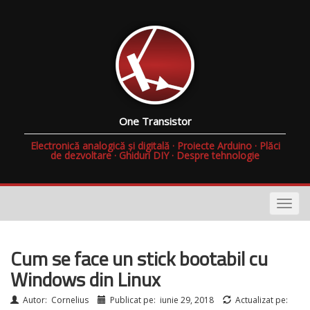
One Transistor
Electronică analogică și digitală · Proiecte Arduino · Plăci
de dezvoltare · Ghiduri DIY · Despre tehnologie
Cum se face un stick bootabil cu
Windows din Linux
Autor:
Cornelius
Publicat pe:
iunie 29, 2018
Actualizat pe: