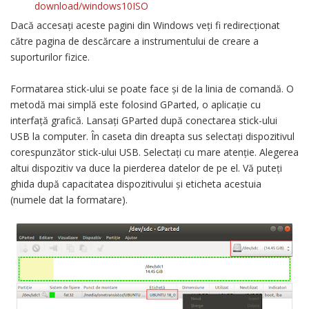
download/windows10ISO
Dacă accesați aceste pagini din Windows veți fi redirecționat
către pagina de descărcare a instrumentului de creare a
suporturilor fizice.
Formatarea stick-ului se poate face și de la linia de comandă. O
metodă mai simplă este folosind GParted, o aplicație cu
interfață grafică. Lansați GParted după conectarea stick-ului
USB la computer. În caseta din dreapta sus selectați dispozitivul
corespunzător stick-ului USB. Selectați cu mare atenție. Alegerea
altui dispozitiv va duce la pierderea datelor de pe el. Vă puteți
ghida după capacitatea dispozitivului și eticheta acestuia
(numele dat la formatare).