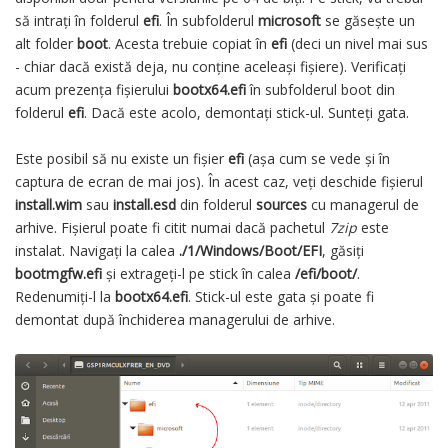
să intrați în folderul
efi
. În subfolderul
microsoft
se găsește un
alt folder
boot
. Acesta trebuie copiat în
efi
(deci un nivel mai sus
- chiar dacă există deja, nu conține aceleași fișiere). Verificați
acum prezența fișierului
bootx64.efi
în subfolderul boot din
folderul
efi
. Dacă este acolo, demontați stick-ul. Sunteți gata.
Este posibil să nu existe un fișier
efi
(așa cum se vede și în
captura de ecran de mai jos). În acest caz, veți deschide fișierul
install.wim
sau
install.esd
din folderul
sources
cu managerul de
arhive. Fișierul poate fi citit numai dacă pachetul
7zip
este
instalat. Navigați la calea
./1/Windows/Boot/EFI
, găsiți
bootmgfw.efi
și extrageți-l pe stick în calea
/efi/boot/
.
Redenumiți-l la
bootx64.efi
. Stick-ul este gata și poate fi
demontat după închiderea managerului de arhive.